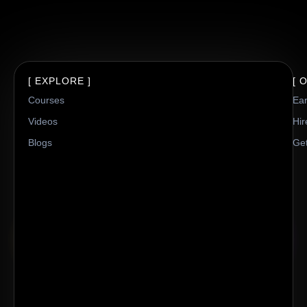
[ EXPLORE ]
[ 
Courses
Ea
Videos
Hir
Blogs
Get